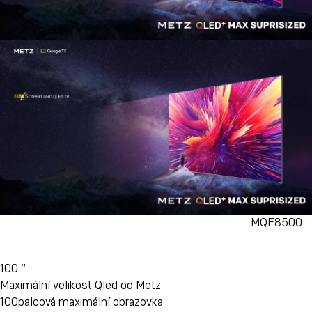
MQE8500
100 “
Maximální velikost Qled od Metz
100palcová maximální obrazovka