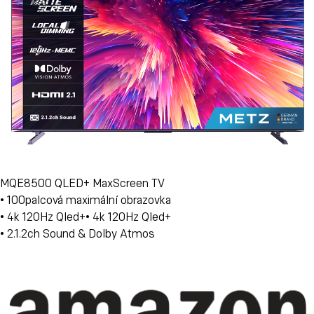
MQE8500 QLED+ MaxScreen TV
• 100palcová maximální obrazovka
• 4k 120Hz Qled+• 4k 120Hz Qled+
• 2.1.2ch Sound & Dolby Atmos