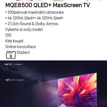
MQE8500 QLED+ MaxScreen TV
• 100palcová maximální obrazovka
• 4k 120Hz Qled+• 4k 120Hz Qled+
• 2.1.2ch Sound & Dolby Atmos
Vyberte si svůj model.
100
Kde koupit
Online konzultace
Stažení