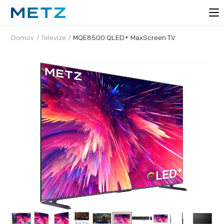
Domov
/
Televize
/
MQE8500 QLED+ MaxScreen TV