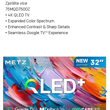
Zjistěte více
75MQD7500Z
• 4K QLED TV
• Expanded Color Spectrum
• Enhanced Contrast & Sharp Details
• Seamless Google TV™ Experience
Kde koupit
Zjistěte více
43
50
55
65
75
43MQE7600
• 4K Ultra HD QLED TV
• Expanded Color Spectrum & Radiant Colors
• Enhanced Contrast & Razor-Sharp Details
• Seamless TiVo OS Experience
Kde koupit