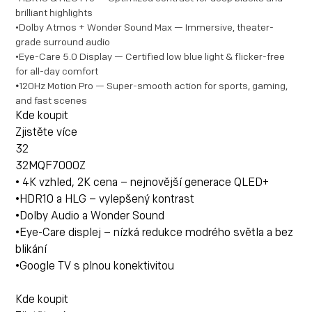
brilliant highlights
•Dolby Atmos + Wonder Sound Max — Immersive, theater-
grade surround audio
•Eye-Care 5.0 Display — Certified low blue light & flicker-free
for all-day comfort
•
120Hz Motion Pro — Super-smooth action for sports, gaming,
and fast scenes
Kde koupit
Zjistěte více
32
32MQF7000Z
• 4K vzhled, 2K cena – nejnovější generace QLED+
•HDR10 a HLG – vylepšený kontrast
•Dolby Audio a Wonder Sound
•Eye-Care displej – nízká redukce modrého světla a bez
blikání
•Google TV s plnou konektivitou
Kde koupit