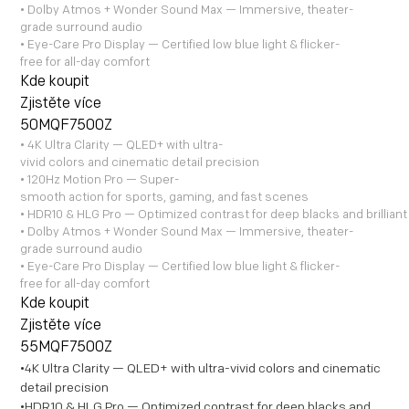
•
Dolby Atmos + Wonder Sound Max — Immersive, theater-
grade surround audio
•
Eye-Care Pro Display — Certified low blue light & flicker-
free for all-day comfort
Kde koupit
Zjistěte více
50MQF7500Z
• 4K Ultra Clarity — QLED+ with ultra-
vivid colors and cinematic detail precision
• 120Hz Motion Pro — Super-
smooth action for sports, gaming, and fast scenes
• HDR10 & HLG Pro — Optimized contrast for deep blacks and brilliant
• Dolby Atmos + Wonder Sound Max — Immersive, theater-
grade surround audio
• Eye-Care Pro Display — Certified low blue light & flicker-
free for all-day comfort
Kde koupit
Zjistěte více
55MQF7500Z
•4K Ultra Clarity — QLED+ with ultra-vivid colors and cinematic
detail precision
•HDR10 & HLG Pro — Optimized contrast for deep blacks and