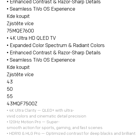
• Enhanced Contrast & Razor-Sharp Details
• Seamless TiVo OS Experience
Kde koupit
Zjistěte více
75MQE7600
• 4K Ultra HD QLED TV
• Expanded Color Spectrum & Radiant Colors
• Enhanced Contrast & Razor-Sharp Details
• Seamless TiVo OS Experience
Kde koupit
Zjistěte více
43
50
55
43MQF7500Z
• 4K Ultra Clarity — QLED+ with ultra-
vivid colors and cinematic detail precision
•
120Hz Motion Pro — Super-
smooth action for sports, gaming, and fast scenes
•
HDR10 & HLG Pro — Optimized contrast for deep blacks and brilliant