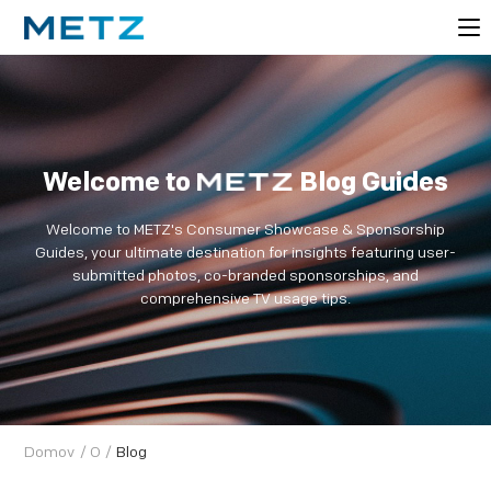
Welcome to
Blog Guides
Welcome to METZ's Consumer Showcase & Sponsorship
Guides, your ultimate destination for insights featuring user-
submitted photos, co-branded sponsorships, and
comprehensive TV usage tips.
Domov
/
O
/
Blog