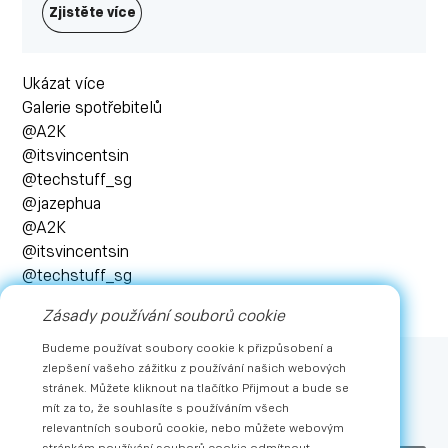
Zjistěte více
Ukázat více
Galerie spotřebitelů
@A2K
@itsvincentsin
@techstuff_sg
@jazephua
@A2K
@itsvincentsin
@techstuff_sg
@jazephua
Zásady používání souborů cookie
Ukázat více
Budeme používat soubory cookie k přizpůsobení a
zlepšení vašeho zážitku z používání našich webových
Upsat
stránek. Můžete kliknout na tlačítko Přijmout a bude se
mít za to, že souhlasíte s používáním všech
Získejte nejnovější zprávy a exkluzivní nabídky od METZ
relevantních souborů cookie, nebo můžete webovým