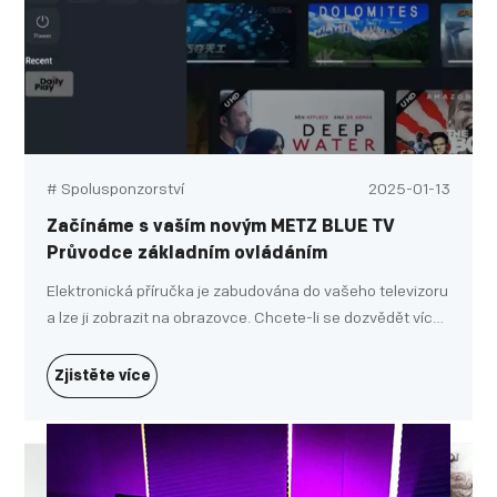
# Spolusponzorství
2025-01-13
Začínáme s vaším novým METZ BLUE TV
Průvodce základním ovládáním
Elektronická příručka je zabudována do vašeho televizoru
a lze ji zobrazit na obrazovce. Chcete-li se dozvědět více
o funkcích Ty. získejte přístup k elektronické příručce
podle následujících pokynů.
Zjistěte více