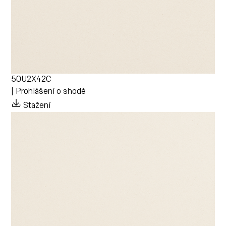
50U2X42C
| Prohlášení o shodě
Stažení