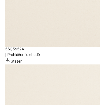
55Q3652A
| Prohlášení o shodě
Stažení