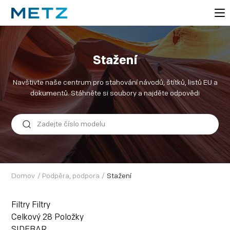
Stažení
Navštivte naše centrum pro stahování návodů, štítků, listů EU a
dokumentů. Stáhněte si soubory a najděte odpovědi
Domov
/
Podpěra, podpora
/
Stažení
Filtry
Filtry
Celkový
28
Položky
SIDEBAR