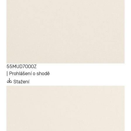
55MUD7000Z
| Prohlášení o shodě
Stažení