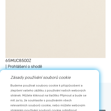
65MUC8500Z
| Prohlášení o shodě
Stažení
Zásady používání souborů cookie
Ukázat více
Budeme používat soubory cookie k přizpůsobení a
zlepšení vašeho zážitku z používání našich webových
Upsat
stránek. Můžete kliknout na tlačítko Přijmout a bude se
mít za to, že souhlasíte s používáním všech
Získejte nejnovější zprávy a exkluzivní nabídky od METZ
relevantních souborů cookie, nebo můžete webovým
stránkám používání souborů cookie odmítnout.