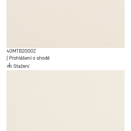
40MTB2000Z
| Prohlášení o shodě
Stažení